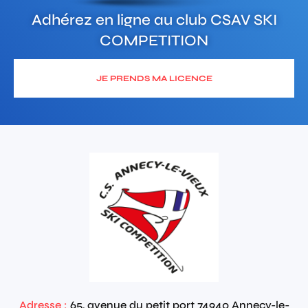
Adhérez en ligne au club
CSAV SKI
COMPETITION
JE PRENDS MA LICENCE
Adresse :
65, avenue du petit port
74940
Annecy-le-