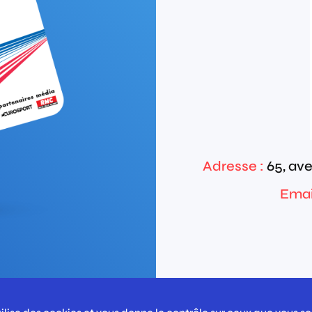
Adresse :
65, ave
Email